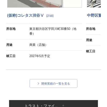
(仮称)コレタス渋谷Ⅴ
中野区鷺宮
所在地
東京都渋谷区宇田川町30番50（地
所在地
番）
用途
用途
商業（店舗）
竣工日
竣工日
2027年5月予定
開発実績の一覧を見る