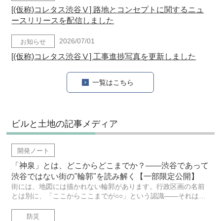
[(仮称)コレタス渋谷Ⅴ] 路地とコンセプトに関するニュ
ースリリースを配信しました
2026/07/01
お知らせ
[(仮称)コレタス渋谷Ⅴ] 工事進捗写真を更新しました
一覧はこちら
ビルと土地の記事メディア
開発ノート
「神泉」とは、どこからどこまでか？――渋谷であって
渋谷ではない街の"輪郭"を読み解く【一部限定公開】
街には、地図には描かれない輪郭があります。行政区画の名前
とは別に、「ここからここまでが○○」という認識――それは誰
かが定めたわけではなく、自然と共有されているものです。そ
の"輪郭"がどのように生まれ、何によって支えられているのか
防災