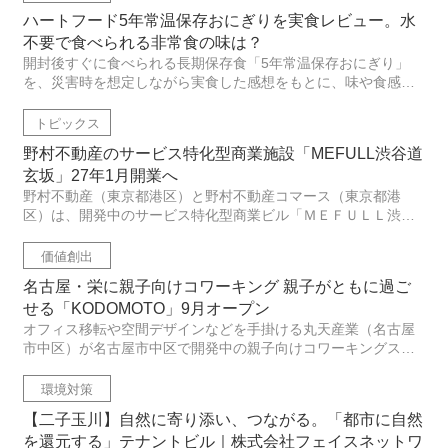
を知ることも...
ハートフード5年常温保存おにぎりを実食レビュー。水
不要で食べられる非常食の味は？
開封後すぐに食べられる長期保存食「5年常温保存おにぎり」
を、災害時を想定しながら実食した感想をもとに、味や食感、
使い勝手、防災食としての魅力を詳しくレビューします。
トピックス
野村不動産のサービス特化型商業施設「MEFULL渋谷道
玄坂」27年1月開業へ
野村不動産（東京都港区）と野村不動産コマース（東京都港
区）は、開発中のサービス特化型商業ビル「ＭＥＦＵＬＬ渋谷
道玄坂」を１０月に竣工させ、２０２７年１月から順次開業す
ると発表した。同施設の立地は渋谷区道玄坂１丁目。敷地面積
価値創出
２２１・６８㎡、延...
名古屋・栄に親子向けコワーキング 親子がともに過ご
せる「KODOMOTO」9月オープン
オフィス移転や空間デザインなどを手掛ける丸天産業（名古屋
市中区）が名古屋市中区で開発中の親子向けコワーキングスペ
ース「ＫＯＤＯＭＯＴＯ」が９月２６日にオープンする。「Ｋ
ＯＤＯＭＯＴＯ」は、親子がともに過ごせる親子向けコワーキ
環境対策
ングスペース。子...
【二子玉川】自然に寄り添い、つながる。「都市に自然
を還元する」テナントビル｜株式会社フェイスネットワ