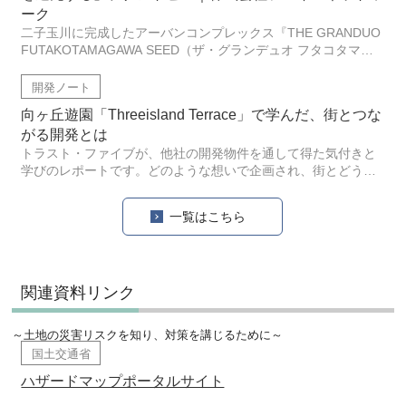
ーク
二子玉川に完成したアーバンコンプレックス『THE GRANDUO
FUTAKOTAMAGAWA SEED（ザ・グランデュオ フタコタマガ
ワシード）』。「建築によって都市に自然を還元する」がコン
セプトで、緑や外光を大切にした造
開発ノート
向ヶ丘遊園「Threeisland Terrace」で学んだ、街とつな
がる開発とは
トラスト・ファイブが、他社の開発物件を通して得た気付きと
学びのレポートです。どのような想いで企画され、街とどう繋
がり、どのような関わりを生み出していくのか。今回は向ヶ丘
遊園の複合建築「Threeisland Terrace」の内覧会で得た学びを
一覧はこちら
ご紹介します。"
関連資料リンク
～土地の災害リスクを知り、対策を講じるために～
国土交通省
ハザードマップポータルサイト