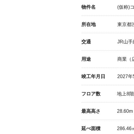
物件名
(仮称)
所在地
東京都
交通
JR山手
用途
商業（
竣工年月日
2027
フロア数
地上8階
最高高さ
28.60m
延べ面積
286.4