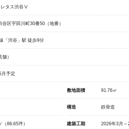
コレタス渋谷Ⅴ
渋谷区宇田川町30番50（地番）
線「渋谷」駅 徒歩9分
店舗）
年5月予定
敷地面積
91.76㎡
構造
鉄骨造
6㎡（86.65坪）
建築工期
2026年3月