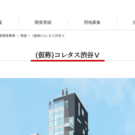
報
開発実績
用地募集
産開発事業
実績
(仮称)コレタス渋谷Ⅴ
(仮称)コレタス渋谷Ⅴ