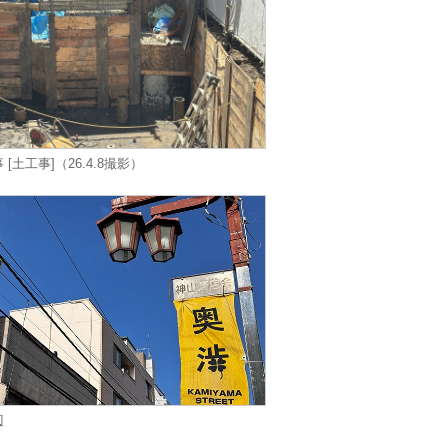
 [土工事]（26.4.8撮影）
辺