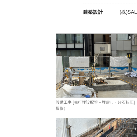
建築設計
(株)SA
設備工事 [先行埋設配管＋埋戻し・砕石転圧]（26
撮影）