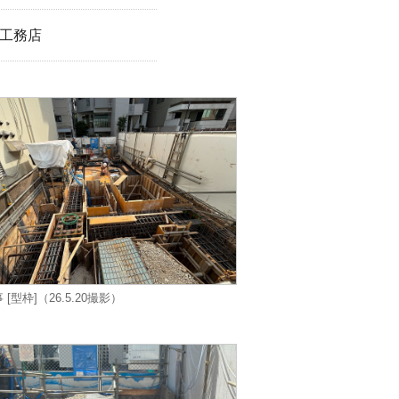
工務店
[型枠]（26.5.20撮影）