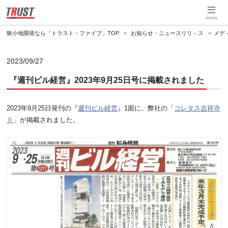
menu
狭小地開発なら「トラスト・ファイブ」TOP
お知らせ・ニュースリリ－ス
メデ
2023/09/27
『週刊ビル経営』2023年9月25日号に掲載されました
2023年9月25日発刊の『
週刊ビル経営
』1面に、弊社の「
コレタス吉祥寺
Ⅱ
」が掲載されました。