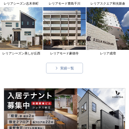
レリアシーズン志木幸町
レリアモード豊島千川
レリアスクエア和光新倉
レリアシーズン美しが丘西
レリアモード豪徳寺
レリア成増
実績一覧