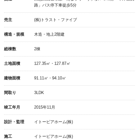
路」バス停下車徒歩5分
売主
(株)トラスト・ファイブ
構造・規模
木造・地上2階建
総棟数
2棟
土地面積
127.35㎡・127.87㎡
建物面積
91.11㎡・94.10㎡
間取り
3LDK
竣工年月
2015年11月
設計・監理
イトーピアホーム(株)
施工
イトーピアホーム(株)